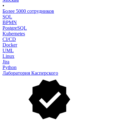
•
Более 5000 сотрудников
SQL
BPMN
PostgreSQL
Kubernetes
CI/CD
Docker
UML
Linux
Jira
Python
Лаборатория Касперского