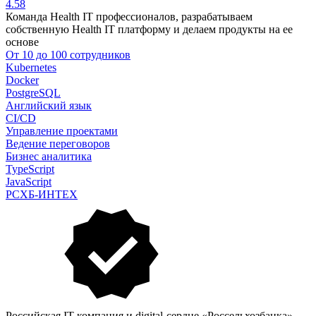
4.58
Команда Health IT профессионалов, разрабатываем
собственную Health IT платформу и делаем продукты на ее
основе
От 10 до 100 сотрудников
Kubernetes
Docker
PostgreSQL
Английский язык
CI/CD
Управление проектами
Ведение переговоров
Бизнес аналитика
TypeScript
JavaScript
РСХБ-ИНТЕХ
Российская IT-компания и digital-сердце «Россельхозбанка»