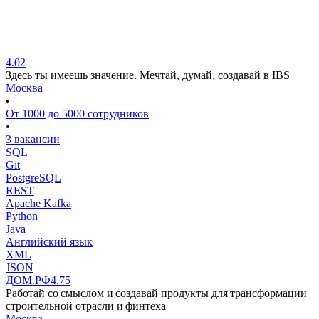
4.02
Здесь ты имеешь значение. Мечтай, думай, создавай в IBS
Москва
•
От 1000 до 5000 сотрудников
•
3 вакансии
SQL
Git
PostgreSQL
REST
Apache Kafka
Python
Java
Английский язык
XML
JSON
ДОМ.РФ
4.75
Работай со смыслом и создавай продукты для трансформации
строительной отрасли и финтеха
Москва