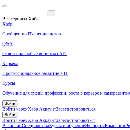
Все сервисы Хабра
Хабр
Сообщество IT-специалистов
Q&A
Ответы на любые вопросы об IT
Карьера
Профессиональное развитие в IT
Курсы
Обучение для смены профессии, роста в карьере и саморазвити
Войти
Войти через Хабр Аккаунт
Зарегистрироваться
Войти
Войти через Хабр Аккаунт
Зарегистрироваться
Вакансии
Специалисты
Курсы и обучение
Эксперты
Компании
Р