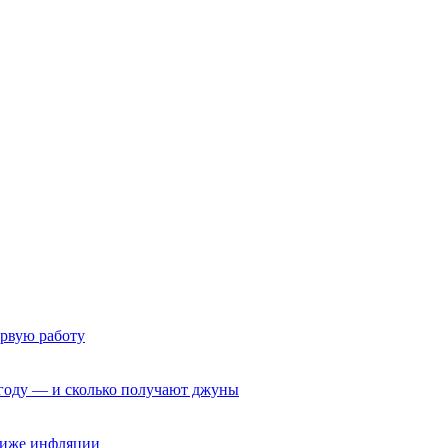
ервую работу
6 году — и сколько получают джуны
 ниже инфляции