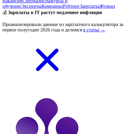
Вакансии
Специалисты
Курсы и
обучение
Эксперты
Компании
Рейтинг
Зарплаты
Журнал
💰
Зарплаты в IT растут медленнее инфляции
Проанализировали данные из зарплатного калькулятора за
первое полугодие 2026 года и делимся
в статье →