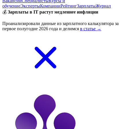
Вакансии
Специалисты
Курсы и
обучение
Эксперты
Компании
Рейтинг
Зарплаты
Журнал
💰
Зарплаты в IT растут медленнее инфляции
Проанализировали данные из зарплатного калькулятора за
первое полугодие 2026 года и делимся
в статье →