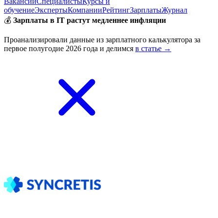
Вакансии
Специалисты
Курсы и
обучение
Эксперты
Компании
Рейтинг
Зарплаты
Журнал
💰
Зарплаты в IT растут медленнее инфляции
Проанализировали данные из зарплатного калькулятора за
первое полугодие 2026 года и делимся
в статье →