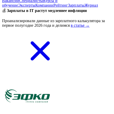
Вакансии
Специалисты
Курсы и
обучение
Эксперты
Компании
Рейтинг
Зарплаты
Журнал
💰
Зарплаты в IT растут медленнее инфляции
Проанализировали данные из зарплатного калькулятора за
первое полугодие 2026 года и делимся
в статье →