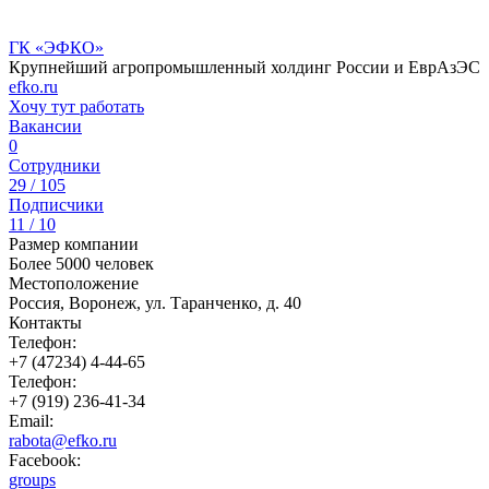
ГК «ЭФКО»
Крупнейший агропромышленный холдинг России и ЕврАзЭС
efko.ru
Хочу тут работать
Вакансии
0
Сотрудники
29 / 105
Подписчики
11 / 10
Размер компании
Более 5000 человек
Местоположение
Россия, Воронеж, ул. Таранченко, д. 40
Контакты
Телефон:
+7 (47234) 4-44-65
Телефон:
+7 (919) 236-41-34
Email:
rabota@efko.ru
Facebook:
groups