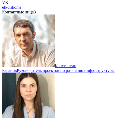
VK:
efkoishome
Контактные лица
3
Константин
Баранов
Руководитель проектов по развитию инфраструктуры