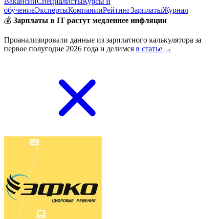
Вакансии
Специалисты
Курсы и
обучение
Эксперты
Компании
Рейтинг
Зарплаты
Журнал
💰
Зарплаты в IT растут медленнее инфляции
Проанализировали данные из зарплатного калькулятора за
первое полугодие 2026 года и делимся
в статье →