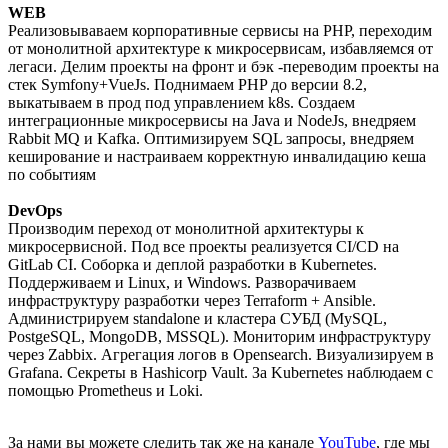
WEB
Реализовываваем корпоративные сервисы на PHP, переходим
от монолитной архитектуре к микросервисам, избавляемся от
легаси. Делим проекты на фронт и бэк -переводим проекты на
стек Symfony+VueJs. Поднимаем PHP до версии 8.2,
выкатываем в прод под управлением k8s. Создаем
интеграционные микросервисы на Java и NodeJs, внедряем
Rabbit MQ и Kafka. Оптимизируем SQL запросы, внедряем
кеширование и настраиваем корректную инвалидацию кеша
по событиям
DevOps
Производим переход от монолитной архитектуры к
микросервисной. Под все проекты реализуется CI/CD на
GitLab CI. Соборка и деплой разработки в Kubernetes.
Поддерживаем и Linux, и Windows. Разворачиваем
инфраструктуру разработки через Terraform + Ansible.
Администрируем standalone и кластера СУБД (MySQL,
PostgeSQL, MongoDB, MSSQL). Мониторим инфраструктуру
через Zabbix. Агрегация логов в Opensearch. Визуализируем в
Grafana. Секреты в Hashicorp Vault. За Kubernetes наблюдаем с
помощью Prometheus и Loki.
За нами вы можете следить так же на канале
YouTube
, где мы