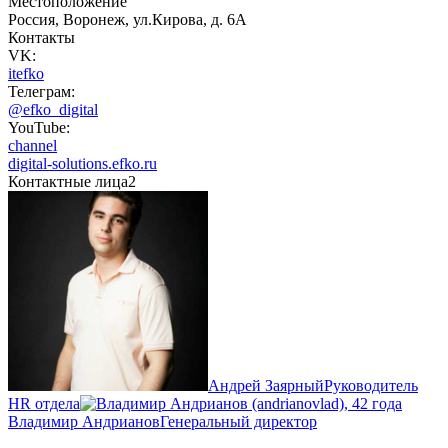
Местоположение
Россия, Воронеж, ул.Кирова, д. 6А
Контакты
VK:
itefko
Телеграм:
@efko_digital
YouTube:
channel
digital-solutions.efko.ru
Контактные лица
2
Андрей Заярный
Руководитель
HR отдела
Владимир Андрианов
Генеральный директор