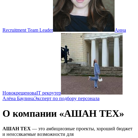
Recruitment Team Leader
Анна
Новокрещенова
IT рекрутер
Алёна Баулина
Эксперт по подбору персонала
О компании «АШАН ТЕХ»
АШАН ТЕХ
— это амбициозные проекты, хороший бюджет
и неиссякаемые возможности для