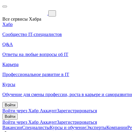
Все сервисы Хабра
Хабр
Сообщество IT-специалистов
Q&A
Ответы на любые вопросы об IT
Карьера
Профессиональное развитие в IT
Курсы
Обучение для смены профессии, роста в карьере и саморазвити
Войти
Войти через Хабр Аккаунт
Зарегистрироваться
Войти
Войти через Хабр Аккаунт
Зарегистрироваться
Вакансии
Специалисты
Курсы и обучение
Эксперты
Компании
Р