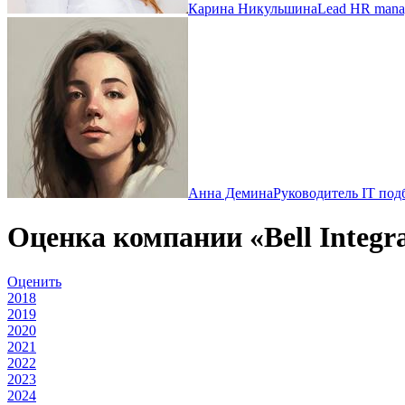
Карина Никульшина
Lead HR manag
Анна Демина
Руководитель IT подб
Оценка компании «Bell Integr
Оценить
2018
2019
2020
2021
2022
2023
2024