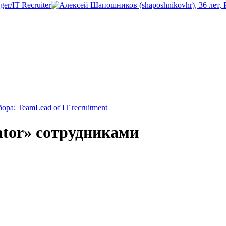
er/IT Recruiter
ора; TeamLead of IT recruitment
ator» сотрудниками