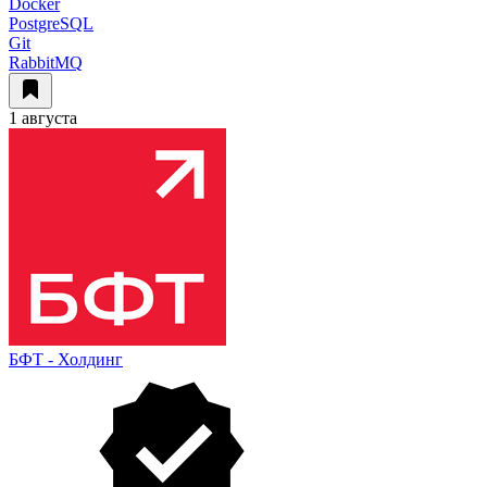
Docker
PostgreSQL
Git
RabbitMQ
1 августа
БФТ - Холдинг