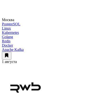
Москва
PostgreSQL
Linux
Kubernetes
Golang
Redis
Docker
Apache Kafka
1 августа