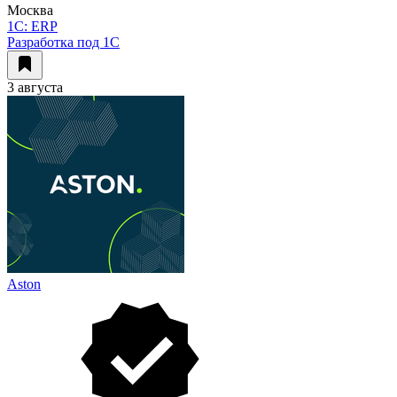
Москва
1C: ERP
Разработка под 1С
3 августа
Aston