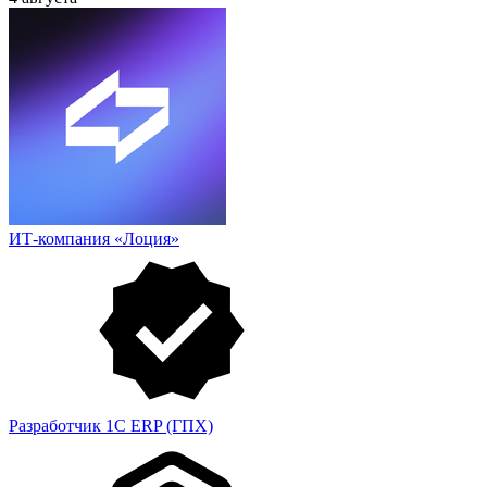
ИТ-компания «Лоция»
Разработчик 1С ERP (ГПХ)