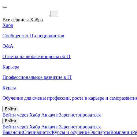
Все сервисы Хабра
Хабр
Сообщество IT-специалистов
Q&A
Ответы на любые вопросы об IT
Карьера
Профессиональное развитие в IT
Курсы
Обучение для смены профессии, роста в карьере и саморазвити
Войти
Войти через Хабр Аккаунт
Зарегистрироваться
Войти
Войти через Хабр Аккаунт
Зарегистрироваться
Вакансии
Специалисты
Курсы и обучение
Эксперты
Компании
Р