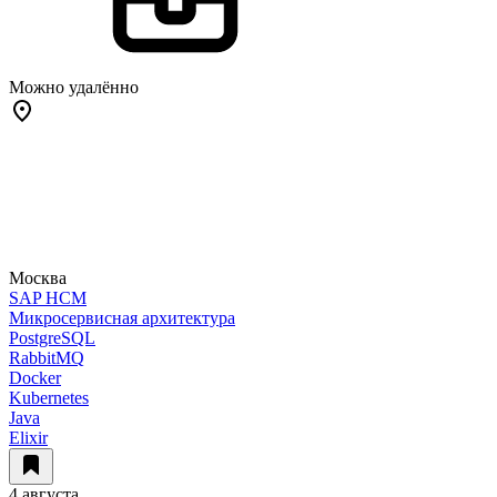
Можно удалённо
Москва
SAP HCM
Микросервисная архитектура
PostgreSQL
RabbitMQ
Docker
Kubernetes
Java
Elixir
4 августа