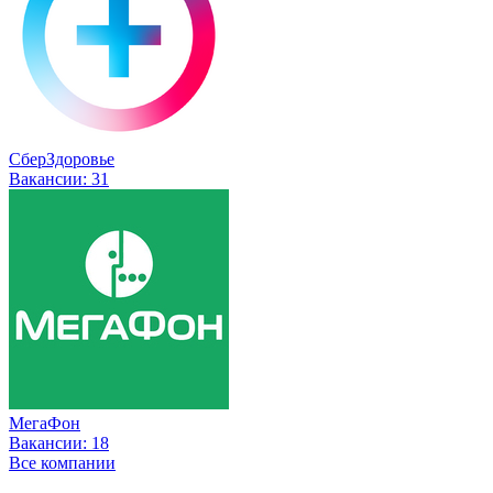
СберЗдоровье
Вакансии:
31
МегаФон
Вакансии:
18
Все компании