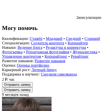
2
консультации
Могу помочь
Квалификации:
Стажёр
•
Младший
•
Средний
•
Старший
Специализации:
Создатель контента
•
Копирайтер
Навыки:
Ведение блога
•
Редактура и корректура
•
Фотосъемка
•
Репортажная фотография
•
Журналистика
•
Управление контентом
•
Копирайтинг
•
Рерайтинг
Развитие навыков:
Развитие навыков
Оценка:
Оценка портфолио
Карьерный рост:
Личный бренд
Поддержка и коучинг:
Синдром самозванца
2 ₽
/ час
Отправить заявку
Отправить заявку
9 месяцев назад