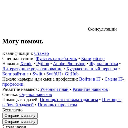
0
консультаций
Могу помочь
Квалификации:
Стажёр
Специализации:
Фулстек разработчик
•
Копирайтер
Навыки:
Xcode
•
Python
•
Adobe Photoshop
•
Журналистика
•
Литературное редактирование
•
Художественный перевод
•
Копирайтинг
•
Swift
•
SwiftUI
•
GitHub
Начало карьеры или смена профессии:
Войти в IT
•
Смена IT-
профессии
Развитие навыков:
Учебный план
•
Развитие навыков
Оценка:
Оценка навыков
Помощь с задачей:
Помощь с тестовым заданием
•
Помощь с
рабочей задачей
•
Помощь с проектом
Бесплатно
Отправить заявку
Отправить заявку
2 года назад