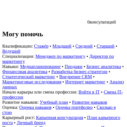
0
консультаций
Могу помочь
Квалификации:
Стажёр
•
Младший
•
Средний
•
Старший
•
Ведущий
Специализации:
Менеджер по маркетингу
•
Директор по
маркетингу
Навыки:
Медиапланирование
•
Продажи
•
Бизнес аналитика
•
Финансовая аналитика
•
Разработка бизнес-стратегии
•
Стратегический маркетинг
•
Внедрение CRM
•
Маркетинговые исследования
•
Интернет маркетинг
•
Анализ
данных
Начало карьеры или смена профессии:
Войти в IT
•
Смена IT-
профессии
Развитие навыков:
Учебный план
•
Развитие навыков
Оценка:
Оценка навыков
•
Оценка портфолио
•
Сколько я
стою
Карьерный рост:
Карьерная консультация
•
План карьерного
роста
•
Личный бренд