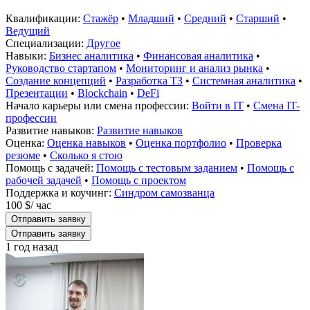
Квалификации:
Стажёр
•
Младший
•
Средний
•
Старший
•
Ведущий
Специализации:
Другое
Навыки:
Бизнес аналитика
•
Финансовая аналитика
•
Руководство стартапом
•
Мониторинг и анализ рынка
•
Создание концепций
•
Разработка ТЗ
•
Системная аналитика
•
Презентации
•
Blockchain
•
DeFi
Начало карьеры или смена профессии:
Войти в IT
•
Смена IT-
профессии
Развитие навыков:
Развитие навыков
Оценка:
Оценка навыков
•
Оценка портфолио
•
Проверка
резюме
•
Сколько я стою
Помощь с задачей:
Помощь с тестовым заданием
•
Помощь с
рабочей задачей
•
Помощь с проектом
Поддержка и коучинг:
Синдром самозванца
100 $
/ час
Отправить заявку
Отправить заявку
1 год назад