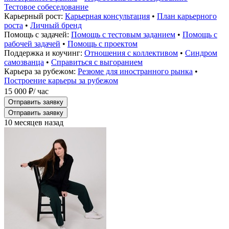
Тестовое собеседование
Карьерный рост:
Карьерная консультация
•
План карьерного
роста
•
Личный бренд
Помощь с задачей:
Помощь с тестовым заданием
•
Помощь с
рабочей задачей
•
Помощь с проектом
Поддержка и коучинг:
Отношения с коллективом
•
Синдром
самозванца
•
Справиться с выгоранием
Карьера за рубежом:
Резюме для иностранного рынка
•
Построение карьеры за рубежом
15 000 ₽
/ час
Отправить заявку
Отправить заявку
10 месяцев назад