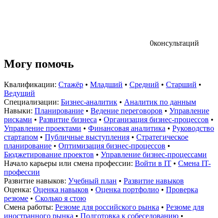
0
консультаций
Могу помочь
Квалификации:
Стажёр
•
Младший
•
Средний
•
Старший
•
Ведущий
Специализации:
Бизнес-аналитик
•
Аналитик по данным
Навыки:
Планирование
•
Ведение переговоров
•
Управление
рисками
•
Развитие бизнеса
•
Организация бизнес-процессов
•
Управление проектами
•
Финансовая аналитика
•
Руководство
стартапом
•
Публичные выступления
•
Стратегическое
планирование
•
Оптимизация бизнес-процессов
•
Бюджетирование проектов
•
Управление бизнес-процессами
Начало карьеры или смена профессии:
Войти в IT
•
Смена IT-
профессии
Развитие навыков:
Учебный план
•
Развитие навыков
Оценка:
Оценка навыков
•
Оценка портфолио
•
Проверка
резюме
•
Сколько я стою
Смена работы:
Резюме для российского рынка
•
Резюме для
иностранного рынка
•
Подготовка к собеседованию
•