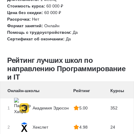
Linux
Стоимость курса:
60 000 ₽
Тестирование API
Разработка
DevOps
Цена без скидки:
60 000 ₽
Тестирование UI
Инженер по ручному тестированию
Bash
Рассрочка:
Нет
Ручное тестирование
Инженер по автоматизации тестирования
Формат занятий:
Онлайн
Kubernetes
Автоматизация тестирования
1С разработка
Помощь с трудоустройством:
Да
Информационная безопасность
Сертификат об окончании:
Да
Зерокодинг
Django
Язык R
Tilda
SQL
1С разработка
SQL
DevOps
Рейтинг лучших школ по
Защита от мошенничества
Git
Системное администрирование
направлению Программирование
Java
Kubernetes
Ручное тестирование
и IT
Подготовка к собеседованию
Linux
Разработка игр
Fullstack-разработка
Bash
Unity
Онлайн-школы
Рейтинг
Курсы
Eltex
Системы контроля версий
Unreal Engine
PHP
Администрирование Linux
Node.js
1
Академия Эдюсон
5.00
352
Разработка игр
Администрирование Windows
Разработка под iOS
Unity
Архитектура ПО
Кибербезопасность
2
Хекслет
4.98
24
HTML/CSS
OSINT