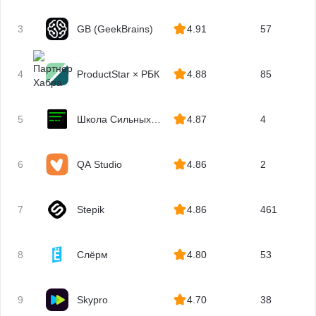
Kaspresso
Unreal Engine
3
GB (GeekBrains)
4.91
57
Unity
Docker
4
ProductStar × РБК
4.88
85
Node.js
Django
REST API
5
Школа Сильных
4.87
4
Программистов
Технический директор
Алгоритмы и структуры данных
6
QA Studio
4.86
2
Базы данных
ООП
7
Stepik
4.86
461
Блокчейн
Криптография
Solidity
8
Слёрм
4.80
53
Smart Contract
Web3
9
Skypro
4.70
38
Парсинг