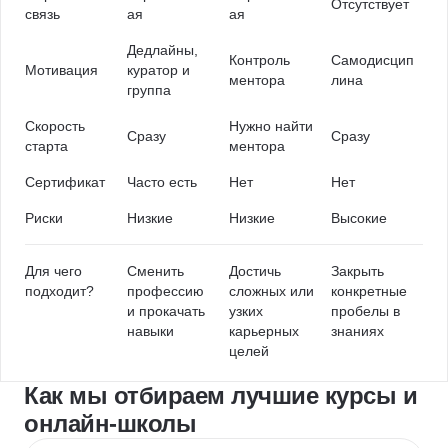
Отсутствует
связь
ая
ая
Дедлайны,
Контроль
Самодисцип
Мотивация
куратор и
ментора
лина
группа
Скорость
Нужно найти
Сразу
Сразу
старта
ментора
Сертификат
Часто есть
Нет
Нет
Риски
Низкие
Низкие
Высокие
Для чего
Сменить
Достичь
Закрыть
подходит?
профессию
сложных или
конкретные
и прокачать
узких
пробелы в
навыки
карьерных
знаниях
целей
Как мы отбираем лучшие курсы и
онлайн-школы