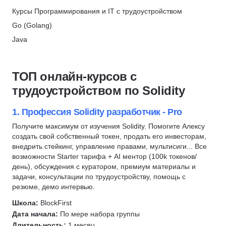
Backend-разработка
C#
Курсы Программирования и IT с трудоустройством
ProductStar × РБК
Алгоритмы и структуры данных
DevOps
Go (Golang)
Скидка 62%
Составление резюме
Разработка игр
Java
МТИ
Профориентация
1С разработка
PHP
Скидка 10%
C/C++
Системное администрирование
Python
ТОП онлайн-курсов с
Frontend-разработка
Разработка
Backend-разработка
трудоустройством по Solidity
C#
Ruby
Frontend-разработка
Верстка сайта
Робототехника
JavaScript
1. Профессия Solidity разработчик - Pro
Администрирование Linux
Вайб-кодинг
Fullstack-разработка
Получите максимум от изучения Solidity. Помогите Алексу
Сетевые технологии
создать свой собственный токен, продать его инвесторам,
Нейронные сети
C#
Git
внедрить стейкинг, управление правами, мультисиги... Все
Swift
C/C++
возможности Starter тарифа + AI ментор (100k токенов/
QA
Kotlin
Веб-разработка
день), обсуждения с куратором, премиум материалы и
Go (Golang)
задачи, консультации по трудоустройству, помощь с
Разработка под Android
QA
резюме, демо интервью.
Автоматизация тестирования
Разработка под iOS
Kotlin
JavaScript
Школа:
BlockFirst
Тестирование на проникновение
Swift
Дата начала:
По мере набора группы
SQL
Тестирование мобильных приложений
Разработка мобильных приложений
Длительность:
1 месяц