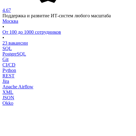
4.67
Поддержка и развитие ИТ-систем любого масштаба
Москва
•
От 100 до 1000 сотрудников
•
23 вакансии
SQL
PostgreSQL
Git
CI/CD
Python
REST
Jira
Apache Airflow
XML
JSON
Okko