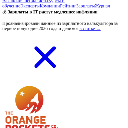
Вакансии
Специалисты
Курсы и
обучение
Эксперты
Компании
Рейтинг
Зарплаты
Журнал
💰
Зарплаты в IT растут медленнее инфляции
Проанализировали данные из зарплатного калькулятора за
первое полугодие 2026 года и делимся
в статье →