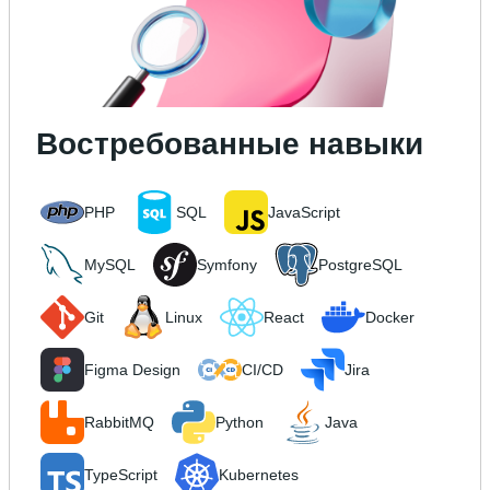
Востребованные навыки
PHP
SQL
JavaScript
MySQL
Symfony
PostgreSQL
Git
Linux
React
Docker
Figma Design
CI/CD
Jira
RabbitMQ
Python
Java
TypeScript
Kubernetes