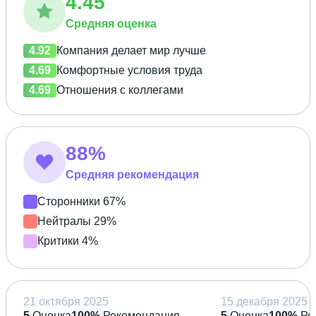
4.45
Средняя оценка
4.92
Компания делает мир лучше
4.69
Комфортные условия труда
4.69
Отношения с коллегами
88%
Средняя рекомендация
Сторонники 67%
Нейтралы 29%
Критики 4%
21 октября 2025
15 декабря 2025
5
Оценка
100%
Рекомендация
5
Оценка
100%
Ре