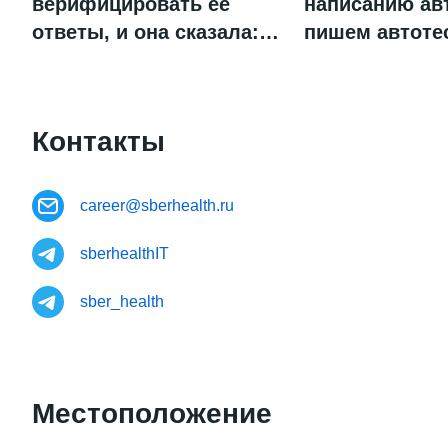
верифицировать её
написанию ав
ответы, и она сказала:
пишем автоте
«Хочешь честно?
Это про доверие»
Контакты
career@sberhealth.ru
sberhealthIT
sber_health
Местоположение