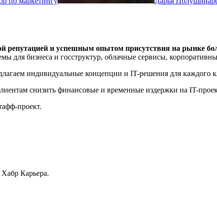
ор по маркетингу
Дарья Полушина
р
й репутацией и успешным опытом присутствия на рынке бол
мы для бизнеса и госструктур, облачные сервисы, корпоративн
длагаем индивидуальные концепции и IT-решения для каждого к
клиентам снизить финансовые и временные издержки на IT-проек
тафф-проект.
 Хабр Карьера.