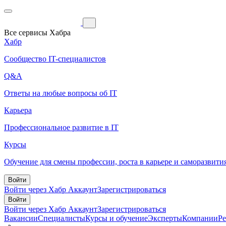
Все сервисы Хабра
Хабр
Сообщество IT-специалистов
Q&A
Ответы на любые вопросы об IT
Карьера
Профессиональное развитие в IT
Курсы
Обучение для смены профессии, роста в карьере и саморазвити
Войти
Войти через Хабр Аккаунт
Зарегистрироваться
Войти
Войти через Хабр Аккаунт
Зарегистрироваться
Вакансии
Специалисты
Курсы и обучение
Эксперты
Компании
Р