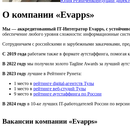
Юлия Резниченко
Ведущий директ
О компании «Evapps»
Мы — аккредитованный IT-Интегратор Evapps, с устойчиво
обеспечение любого уровня сложности: информационные систе
Сотрудничаем с российскими и зарубежными заказчиками, пре
С 2019 года
работаем также в формате аутстаффинга, помогая 
В 2022 году
мы получили золото Tagline Awards за лучший аутс
В 2023 году
лучшие в Рейтинге Рунета:
1 место в
рейтинге digital-агентств Тулы
1 место в
рейтинге веб-студий Тулы
9 место в
рейтинге аутстаффинга по России
В 2024 году
в 10-ке лучших IT-работодателей России по версии
Вакансии компании «Evapps»