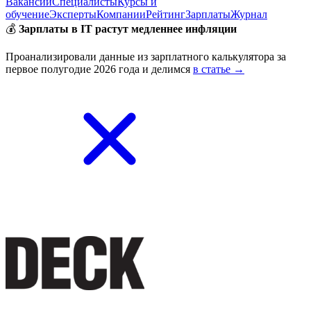
Вакансии
Специалисты
Курсы и
обучение
Эксперты
Компании
Рейтинг
Зарплаты
Журнал
💰
Зарплаты в IT растут медленнее инфляции
Проанализировали данные из зарплатного калькулятора за
первое полугодие 2026 года и делимся
в статье →