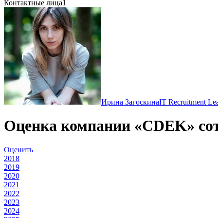
Контактные лица
1
Ирина Загоскина
IT Recruitment Le
Оценка компании «CDEK» со
Оценить
2018
2019
2020
2021
2022
2023
2024