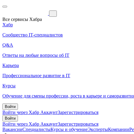
Все сервисы Хабра
Хабр
Сообщество IT-специалистов
Q&A
Ответы на любые вопросы об IT
Карьера
Профессиональное развитие в IT
Курсы
Обучение для смены профессии, роста в карьере и саморазвити
Войти
Войти через Хабр Аккаунт
Зарегистрироваться
Войти
Войти через Хабр Аккаунт
Зарегистрироваться
Вакансии
Специалисты
Курсы и обучение
Эксперты
Компании
Р