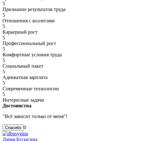
5
Признание результатов труда
5
Отношения с коллегами
5
Карьерный рост
5
Профессиональный рост
5
Комфортные условия труда
5
Социальный пакет
5
Адекватная зарплата
5
Современные технологии
5
Интересные задачи
Достоинства
"Всё зависит только от меня"!
0
Дарья Бусыгина