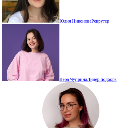
Юлия Никонова
Рекрутер
Вера Чуприна
Лидер подбора