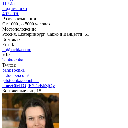
11 / 23
Подписчики
467 / 650
Размер компании
От 1000 до 5000 человек
Местоположение
Россия, Екатеринбург, Сакко и Ванцетти, 61
Контакты
Email:
hr@tochka.com
VK:
banktochka
Twitter:
bankTochka
hr.tochka.com/
job.tochka.com/hr-it
t.me/+6MTOjfR7DeBhZjQy
Контактные лица
18