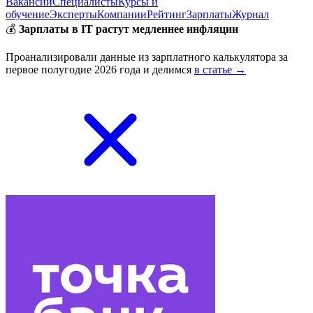
Вакансии
Специалисты
Курсы и
обучение
Эксперты
Компании
Рейтинг
Зарплаты
Журнал
💰
Зарплаты в IT растут медленнее инфляции
Проанализировали данные из зарплатного калькулятора за
первое полугодие 2026 года и делимся
в статье →