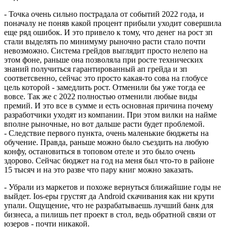
- Точка очень сильно пострадала от событий 2022 года, и
поначалу не поняв какой процент прибыли уходит совершила
еще ряд ошибок. И это привело к тому, что денег на рост зп
стали выделять по минимуму рыночно расти стало почти
невозможно. Система грейдов выглядит просто нелепо на
этом фоне, раньше она позволяла при росте технических
знаний получиться гарантированный ап грейда и зп
соответсвенно, сейчас это просто какая-то сова на глобусе
цель которой - замедлить рост. Отменили бы уже тогда ее
вовсе. Так же с 2022 полностью отменили любые виды
премий. И это все в сумме и есть основная причина почему
разработчики уходят из компании. При этом вилки на найме
вполне рыночные, но вот дальше расти будет проблемой.
- Следствие первого пункта, очень маленькие бюджеты на
обучение. Правда, раньше можно было съездить на любую
конфу, остановиться в топовом отеле и это было очень
здорово. Сейчас бюджет на год на меня был что-то в районе
15 тысяч и на это разве что пару книг можно заказать.
- Убрали из маркетов и похоже вернуться ближайшие годы не
выйдет. Ios-еры грустят да Android скачивания как ни крути
упали. Ощущение, что не разрабатываешь лучший банк для
бизнеса, а пилишь пет проект в стол, ведь обратной связи от
юзеров - почти никакой.