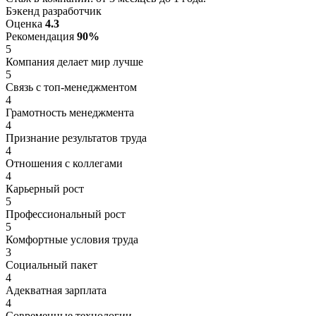
Бэкенд разработчик
Оценка
4.3
Рекомендация
90%
5
Компания делает мир лучше
5
Связь с топ-менеджментом
4
Грамотность менеджмента
4
Признание результатов труда
4
Отношения с коллегами
4
Карьерный рост
5
Профессиональный рост
5
Комфортные условия труда
3
Социальный пакет
4
Адекватная зарплата
4
Современные технологии