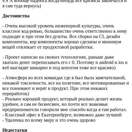
P.S А вообще надеюсь когда-нибудь все кризисы закончатся и
я сам туда вернусь)
Достоинства
- Очень высокий уровень инженерной культуры, очень
классное код-ревью, большинство очень ответственно к нему
подходят и при этом без духоты. Все сборки на CI, дизайн
компоненты, кор компоненты хорошо сделаны и минимум
вещей отвлекает от продуктовой разработки.
- Проект написан на свежих технологиях, раньше даже
хватало денег переписывать его с 0. Поэтому и android и ios и
веб выглядят шикарно и под копотом тоже все красиво)
- Атмосфера во всех командах где я был была замечательной,
никакой токсичности, все на позитиве, все мотивированные и
все понимают и верят в продукт. При этом никаких
переработок)
- Реально хороший продукт, который реально делает жизнь
удобнее, я сам не бизнесмен, но почти все знакомые
предприниматели говорили мне спасибо когда я там работал.
- Классный офис в Екатеринбурге, возможно даже лучший
- Удаленка по всему миру и это очень здорово
Недостатки