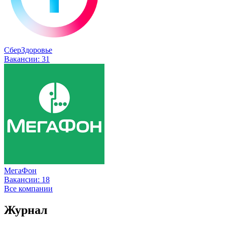
СберЗдоровье
Вакансии:
31
МегаФон
Вакансии:
18
Все компании
Журнал