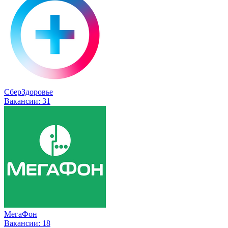
СберЗдоровье
Вакансии:
31
МегаФон
Вакансии:
18