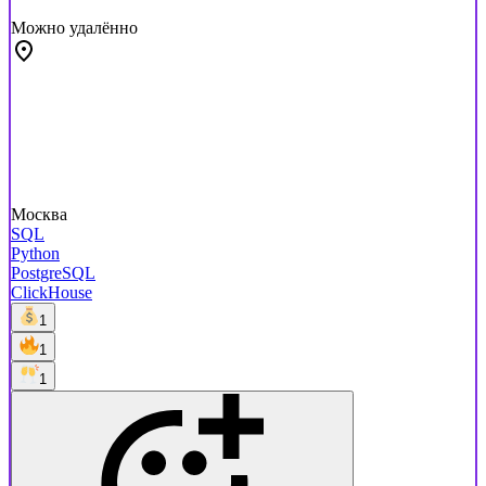
Можно удалённо
Москва
SQL
Python
PostgreSQL
ClickHouse
1
1
1