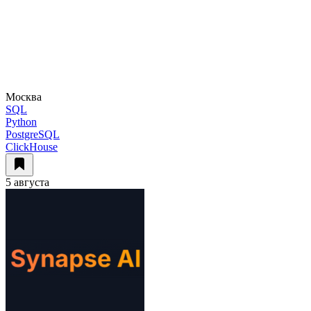
Москва
SQL
Python
PostgreSQL
ClickHouse
5 августа