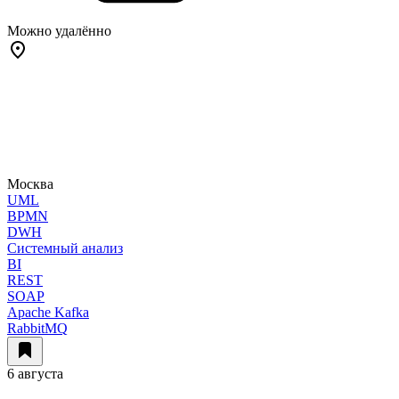
Можно удалённо
Москва
UML
BPMN
DWH
Системный анализ
BI
REST
SOAP
Apache Kafka
RabbitMQ
6 августа