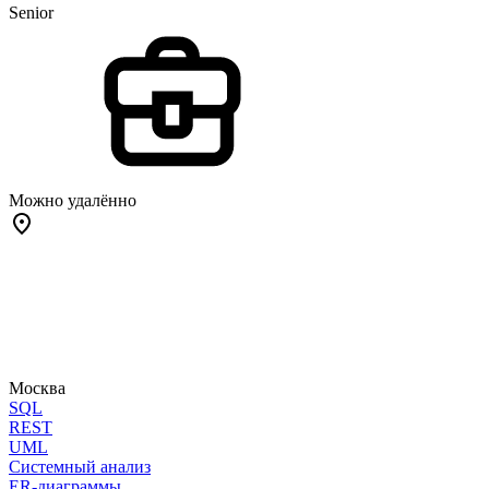
Senior
Можно удалённо
Москва
SQL
REST
UML
Системный анализ
ER-диаграммы