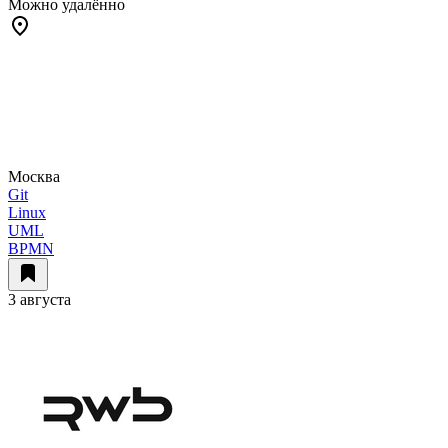
Можно удалённо
Москва
Git
Linux
UML
BPMN
3 августа