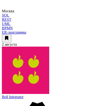
Москва
SQL
REST
UML
BPMN
ER-диаграммы
2 августа
Bell Integrator