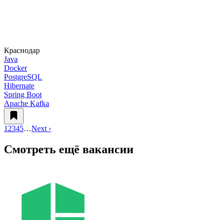
Краснодар
Java
Docker
PostgreSQL
Hibernate
Spring Boot
Apache Kafka
1
2
3
4
5
…
Next ›
Смотреть ещё вакансии