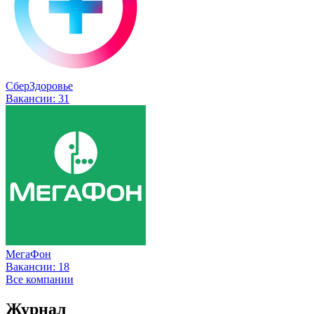
СберЗдоровье
Вакансии:
31
МегаФон
Вакансии:
18
Все компании
Журнал