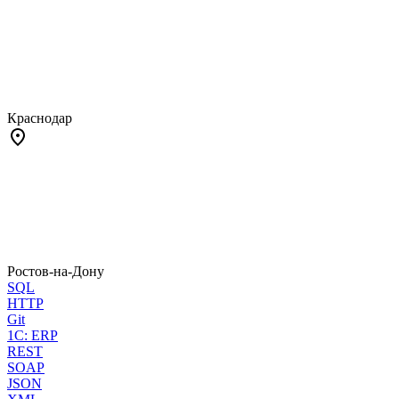
Краснодар
Ростов-на-Дону
SQL
HTTP
Git
1C: ERP
REST
SOAP
JSON