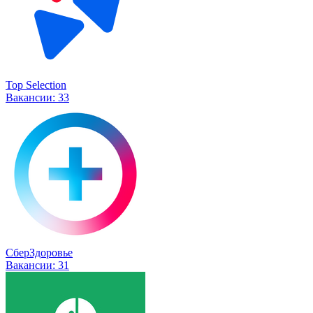
Top Selection
Вакансии:
33
СберЗдоровье
Вакансии:
31