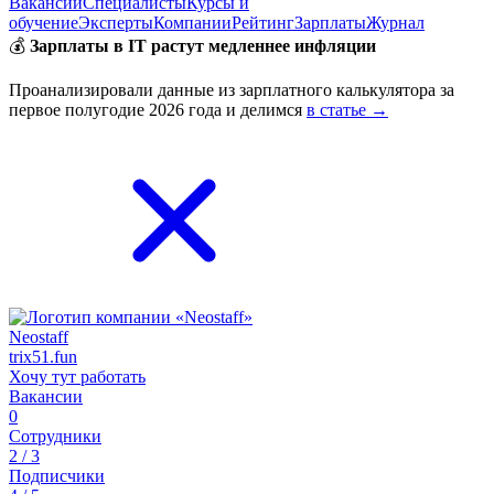
Вакансии
Специалисты
Курсы и
обучение
Эксперты
Компании
Рейтинг
Зарплаты
Журнал
💰
Зарплаты в IT растут медленнее инфляции
Проанализировали данные из зарплатного калькулятора за
первое полугодие 2026 года и делимся
в статье →
Neostaff
trix51.fun
Хочу тут работать
Вакансии
0
Сотрудники
2 / 3
Подписчики