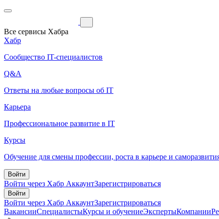
Все сервисы Хабра
Хабр
Сообщество IT-специалистов
Q&A
Ответы на любые вопросы об IT
Карьера
Профессиональное развитие в IT
Курсы
Обучение для смены профессии, роста в карьере и саморазвити
Войти
Войти через Хабр Аккаунт
Зарегистрироваться
Войти
Войти через Хабр Аккаунт
Зарегистрироваться
Вакансии
Специалисты
Курсы и обучение
Эксперты
Компании
Р