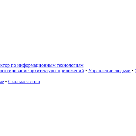
ктор по информационным технологиям
оектирование архитектуры приложений
•
Управление людьми
•
ме
•
Сколько я стою