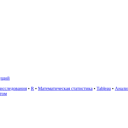
ущий
исследования
•
R
•
Математическая статистика
•
Tableau
•
Анали
том