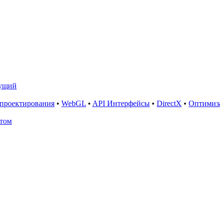
ущий
 проектирования
•
WebGL
•
API Интерфейсы
•
DirectX
•
Оптимиза
том