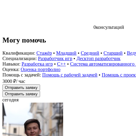
0
консультаций
Могу помочь
Квалификации:
Стажёр
•
Младший
•
Средний
•
Старший
•
Вед
Специализации:
Разработчик игр
•
Десктоп разработчик
Навыки:
Разработка игр
•
C++
•
Система автоматизированного
Оценка:
Оценка портфолио
Помощь с задачей:
Помощь с рабочей задачей
•
Помощь с проек
3000 ₽
/ час
Отправить заявку
Отправить заявку
сегодня