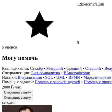
12
консультаций
5
5 оценок
Могу помочь
Квалификации:
Стажёр
•
Младший
•
Средний
•
Старший
•
Вед
Специализации:
Бизнес-аналитик
•
BI-разработчик
Навыки:
Визуализация
•
SQL
•
UML
•
BPMN
•
Маркетинговые 
Помощь с задачей:
Помощь с рабочей задачей
•
Помощь с проек
2000 ₽
/ час
Отправить заявку
Отправить заявку
сегодня