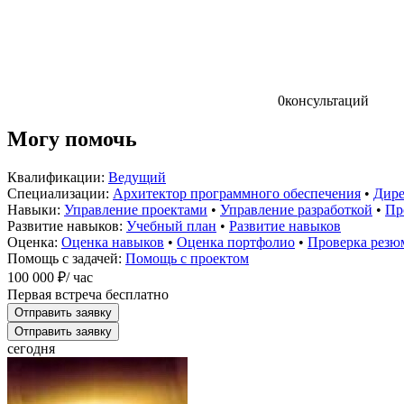
0
консультаций
Могу помочь
Квалификации:
Ведущий
Специализации:
Архитектор программного обеспечения
•
Дире
Навыки:
Управление проектами
•
Управление разработкой
•
Пр
Развитие навыков:
Учебный план
•
Развитие навыков
Оценка:
Оценка навыков
•
Оценка портфолио
•
Проверка резю
Помощь с задачей:
Помощь с проектом
100 000 ₽
/ час
Первая встреча бесплатно
Отправить заявку
Отправить заявку
сегодня