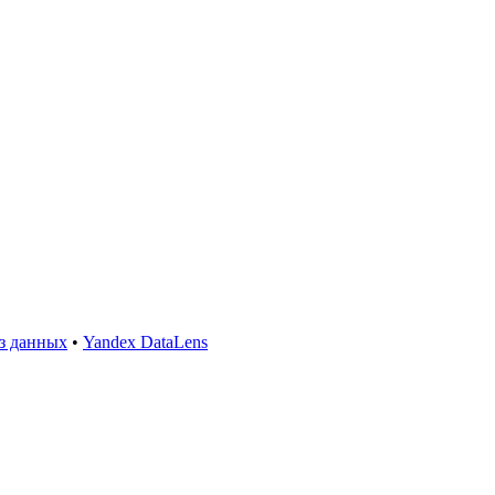
з данных
•
Yandex DataLens