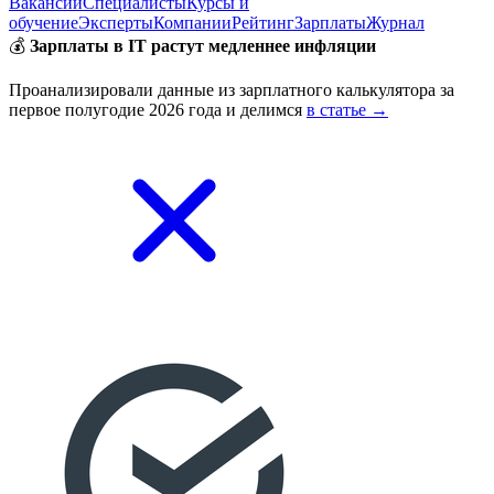
Вакансии
Специалисты
Курсы и
обучение
Эксперты
Компании
Рейтинг
Зарплаты
Журнал
💰
Зарплаты в IT растут медленнее инфляции
Проанализировали данные из зарплатного калькулятора за
первое полугодие 2026 года и делимся
в статье →