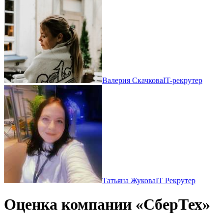
Валерия Скачкова
IT-рекрутер
Татьяна Жукова
IT Рекрутер
Оценка компании «СберТех»