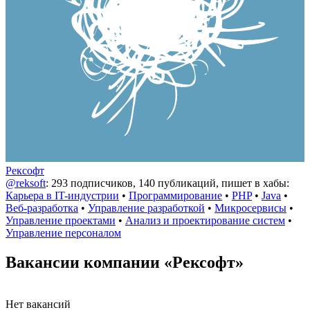
Рексофт
@reksoft
: 293 подписчиков, 140 публикаций, пишет в хабы:
Карьера в IT-индустрии
•
Программирование
•
PHP
•
Java
•
Веб-разработка
•
Управление разработкой
•
Микросервисы
•
Управление проектами
•
Анализ и проектирование систем
•
Управление персоналом
Вакансии компании «Рексофт»
Нет вакансий