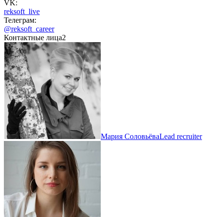
VK:
reksoft_live
Телеграм:
@reksoft_career
Контактные лица
2
Мария Соловьёва
Lead recruiter