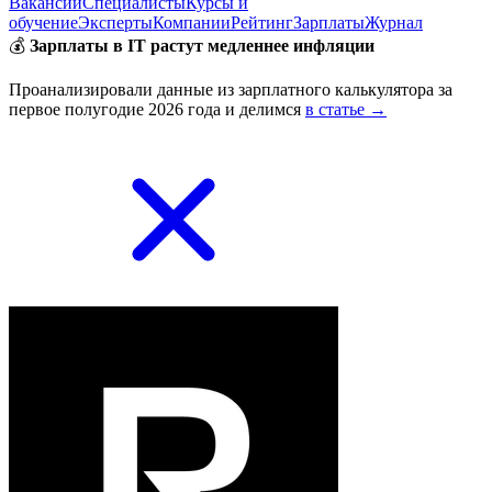
Вакансии
Специалисты
Курсы и
обучение
Эксперты
Компании
Рейтинг
Зарплаты
Журнал
💰
Зарплаты в IT растут медленнее инфляции
Проанализировали данные из зарплатного калькулятора за
первое полугодие 2026 года и делимся
в статье →