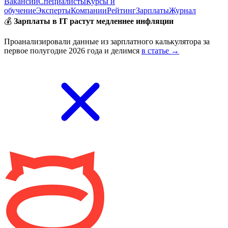
Вакансии
Специалисты
Курсы и
обучение
Эксперты
Компании
Рейтинг
Зарплаты
Журнал
💰
Зарплаты в IT растут медленнее инфляции
Проанализировали данные из зарплатного калькулятора за
первое полугодие 2026 года и делимся
в статье →