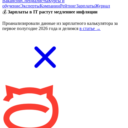
Вакансии
Специалисты
Курсы и
обучение
Эксперты
Компании
Рейтинг
Зарплаты
Журнал
💰
Зарплаты в IT растут медленнее инфляции
Проанализировали данные из зарплатного калькулятора за
первое полугодие 2026 года и делимся
в статье →