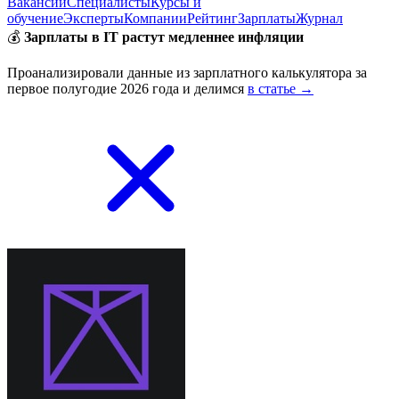
Вакансии
Специалисты
Курсы и
обучение
Эксперты
Компании
Рейтинг
Зарплаты
Журнал
💰
Зарплаты в IT растут медленнее инфляции
Проанализировали данные из зарплатного калькулятора за
первое полугодие 2026 года и делимся
в статье →