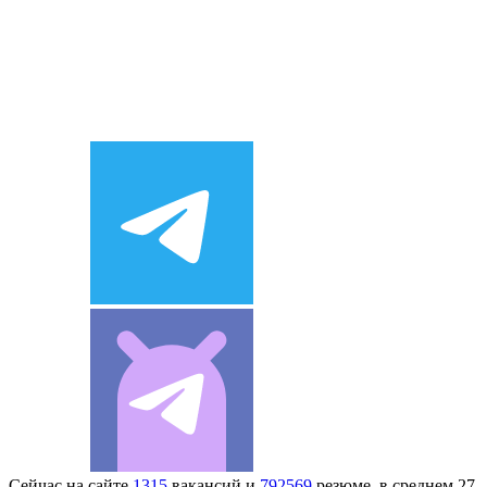
Сейчас на сайте
1315
вакансий и
792569
резюме, в среднем 27