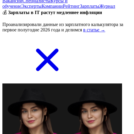
Вакансии
Специалисты
Курсы и
обучение
Эксперты
Компании
Рейтинг
Зарплаты
Журнал
💰
Зарплаты в IT растут медленнее инфляции
Проанализировали данные из зарплатного калькулятора за
первое полугодие 2026 года и делимся
в статье →