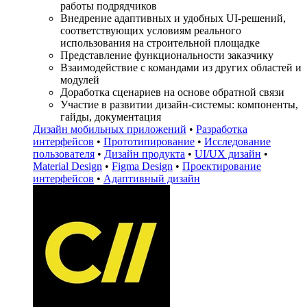
работы подрядчиков
Внедрение адаптивных и удобных UI-решений,
соответствующих условиям реального
использования на строительной площадке
Представление функциональности заказчику
Взаимодействие с командами из других областей и
модулей
Доработка сценариев на основе обратной связи
Участие в развитии дизайн-системы: компоненты,
гайды, документация
Дизайн мобильных приложений
•
Разработка
интерфейсов
•
Прототипирование
•
Исследование
пользователя
•
Дизайн продукта
•
UI/UX дизайн
•
Material Design
•
Figma Design
•
Проектирование
интерфейсов
•
Адаптивный дизайн