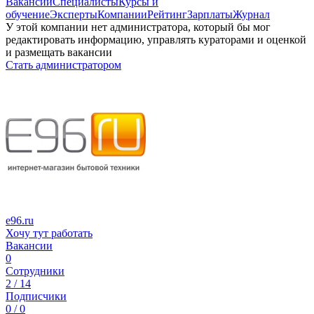
Вакансии
Специалисты
Курсы и
обучение
Эксперты
Компании
Рейтинг
Зарплаты
Журнал
У этой компании нет администратора, который бы мог
редактировать информацию, управлять кураторами и оценкой
и размещать вакансии
Стать администратором
e96.ru
Хочу тут работать
Вакансии
0
Сотрудники
2 / 14
Подписчики
0 / 0