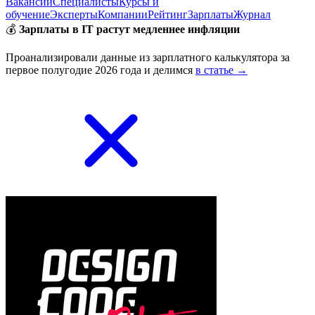
Вакансии
Специалисты
Курсы и
обучение
Эксперты
Компании
Рейтинг
Зарплаты
Журнал
💰
Зарплаты в IT растут медленнее инфляции
Проанализировали данные из зарплатного калькулятора за
первое полугодие 2026 года и делимся
в статье →