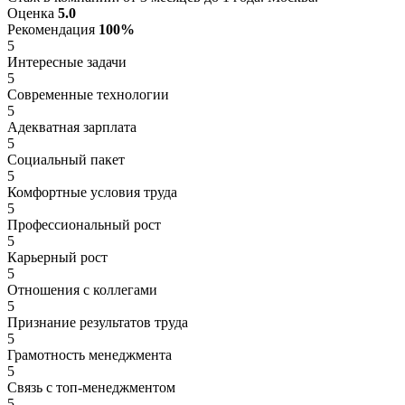
Оценка
5.0
Рекомендация
100%
5
Интересные задачи
5
Современные технологии
5
Адекватная зарплата
5
Социальный пакет
5
Комфортные условия труда
5
Профессиональный рост
5
Карьерный рост
5
Отношения с коллегами
5
Признание результатов труда
5
Грамотность менеджмента
5
Связь с топ-менеджментом
5