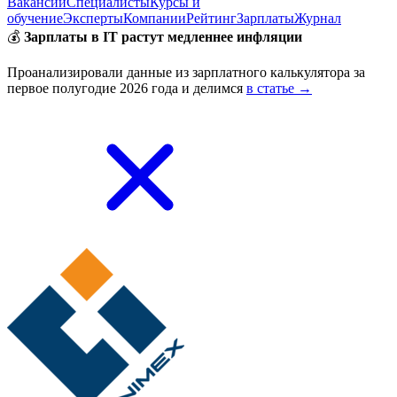
Вакансии
Специалисты
Курсы и
обучение
Эксперты
Компании
Рейтинг
Зарплаты
Журнал
💰
Зарплаты в IT растут медленнее инфляции
Проанализировали данные из зарплатного калькулятора за
первое полугодие 2026 года и делимся
в статье →