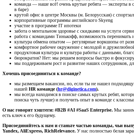
команда — наше всё! очень крутые ребята — эксперты в с
в баре)
крутой офис в центре Москвы (м. Белорусская) с спортза
корпоративные программы английского Skyeng
участие в программе IT ипотеки
забота о ментальном здоровье с скидками на услуги серв
работа с командами Тинькофф, возможность перенимать 
культура обмена опытом — регулярные воркшопы от раз
комфортное рабочее окружение с молодой и дружелюбно
продуктовая культура и культура работы с данными, бла
бюрократия? Нет: мы решаем вопросы быстро и фокусируем
мы поддерживаем рост и развитие наших сотрудников, дл
Хочешь присоединиться к команде?
мы размещаем вакансии, но, если ты не нашел подходящу
нашей
HR команде (
hr@diginetica.com
).
мы всегда находимся в поиске самых крутых ребят, котор
поиска чуть лучше) и получить опыт в команде с классны
О нас говорят хэштеги: #B2B #AI #SaaS Enterprise.
Мы занима
есть ключ к его будущему.
Присоединяйтесь к нам и станьте частью команды, чьи выпу
Yandex, AliExpress, RichRelevance.
У нас полностью белая зар