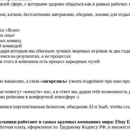
воей сфере, с которыми здорово общаться как в рамках рабочих 
лом, катком, бесплатными завтраками, обедами, зонами для отды
иса «Ясно»
их опыт
ных команд
й командой
годаря которым мы обогнали лучших мировых игроков за два года
ся на результатах, а не процессах
я этого в компании есть процесс карьерных путей
ю вакансию, а глаза
«загорелись»
узнать подробнее про наш пр
ые помогут «качнуть» нас, а в ответ мы дадим тебе возможность 
ми ребятами в комфортной атмосфере :)
емся перспективным бизнесом, объединяя AI и SaaS, чтобы созд
скники работают в самых крупных компаниях мира: Ebay Euro
аботная плата, оформление по Трудовому Кодексу РФ, и множес