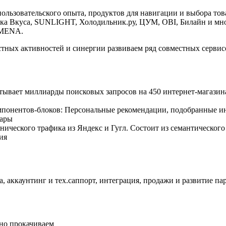
пользовательского опыта, продуктов для навигации и выбора то
бука Вкуса, SUNLIGHT, Холодильник.ру, ЦУМ, OBI, Билайн и мн
е MENA.
естных активностей и синергии развиваем ряд совместных серви
тывает миллиарды поисковых запросов на 450 интернет-магазин
омпонентов-блоков: Персональные рекомендации, подобранные и
вары
нического трафика из Яндекс и Гугл. Состоит из семантическог
ия
, аккаунтинг и тех.саппорт, интеграция, продажи и развитие па
но прокачиваем