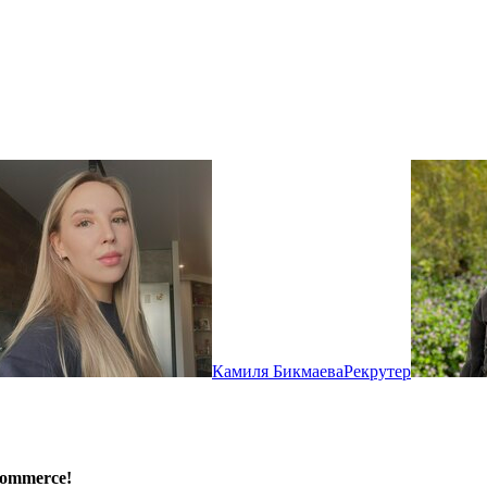
Камиля Бикмаева
Рекрутер
Commerce!