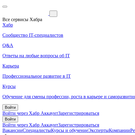
Все сервисы Хабра
Хабр
Сообщество IT-специалистов
Q&A
Ответы на любые вопросы об IT
Карьера
Профессиональное развитие в IT
Курсы
Обучение для смены профессии, роста в карьере и саморазвити
Войти
Войти через Хабр Аккаунт
Зарегистрироваться
Войти
Войти через Хабр Аккаунт
Зарегистрироваться
Вакансии
Специалисты
Курсы и обучение
Эксперты
Компании
Р