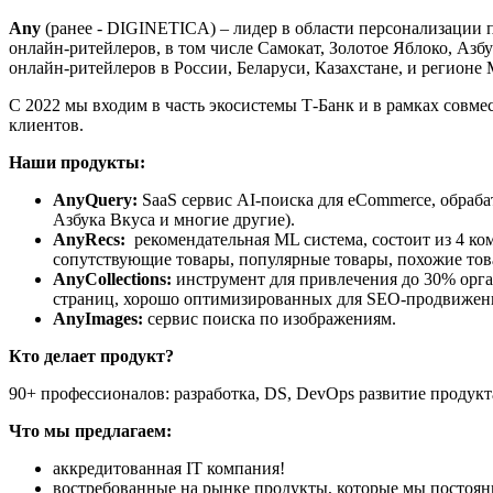
Any
(ранее - DIGINETICA) – лидер в области персонализации 
онлайн-ритейлеров, в том числе Самокат, Золотое Яблоко, Аз
онлайн-ритейлеров в России, Беларуси, Казахстане, и регион
C 2022 мы входим в часть экосистемы Т-Банк и в рамках совм
клиентов.
Наши продукты:
AnyQuery:
SaaS сервис AI-поиска для eCommerce, обраба
Азбука Вкуса и многие другие).
AnyRecs:
рекомендательная ML система, состоит из 4 к
сопутствующие товары, популярные товары, похожие то
AnyCollections:
инструмент для привлечения до 30% орга
страниц, хорошо оптимизированных для SEO-продвижен
AnyImages:
сервис поиска по изображениям.
Кто делает продукт?
90+ профессионалов: разработка, DS, DevOps развитие продукта
Что мы предлагаем:
аккредитованная IT компания!
востребованные на рынке продукты, которые мы постоян