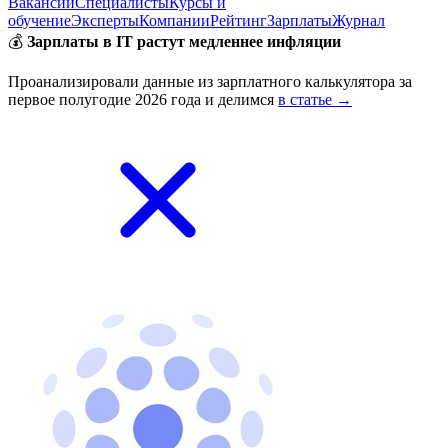
Вакансии
Специалисты
Курсы и
обучение
Эксперты
Компании
Рейтинг
Зарплаты
Журнал
💰
Зарплаты в IT растут медленнее инфляции
Проанализировали данные из зарплатного калькулятора за
первое полугодие 2026 года и делимся
в статье →