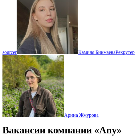
sourcer
Камиля Бикмаева
Рекрутер
Арина Жмурова
Вакансии компании «Any»