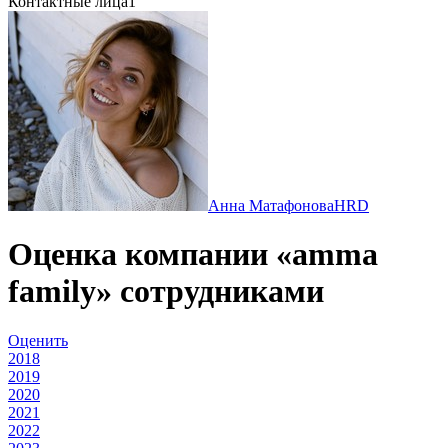
Контактные лица
1
Анна Матафонова
HRD
Оценка компании «amma
family» сотрудниками
Оценить
2018
2019
2020
2021
2022