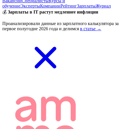
Вакансии
Специалисты
Курсы и
обучение
Эксперты
Компании
Рейтинг
Зарплаты
Журнал
💰
Зарплаты в IT растут медленнее инфляции
Проанализировали данные из зарплатного калькулятора за
первое полугодие 2026 года и делимся
в статье →