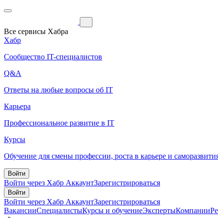
Все сервисы Хабра
Хабр
Сообщество IT-специалистов
Q&A
Ответы на любые вопросы об IT
Карьера
Профессиональное развитие в IT
Курсы
Обучение для смены профессии, роста в карьере и саморазвити
Войти
Войти через Хабр Аккаунт
Зарегистрироваться
Войти
Войти через Хабр Аккаунт
Зарегистрироваться
Вакансии
Специалисты
Курсы и обучение
Эксперты
Компании
Р