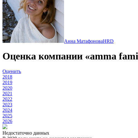
Анна Матафонова
HRD
Оценка компании «amma fami
Оценить
2018
2019
2020
2021
2022
2023
2024
2025
2026
Недостаточно данных