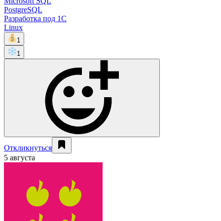
Microsoft SQL
PostgreSQL
Разработка под 1С
Linux
1
1
Откликнуться
5 августа