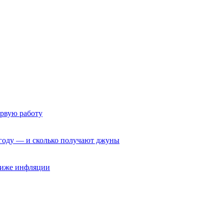
ервую работу
6 году — и сколько получают джуны
 ниже инфляции