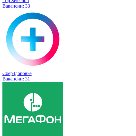
Top Selection
Вакансии:
33
СберЗдоровье
Вакансии:
31