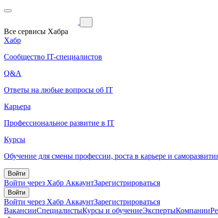
Все сервисы Хабра
Хабр
Сообщество IT-специалистов
Q&A
Ответы на любые вопросы об IT
Карьера
Профессиональное развитие в IT
Курсы
Обучение для смены профессии, роста в карьере и саморазвити
Войти
Войти через Хабр Аккаунт
Зарегистрироваться
Войти
Войти через Хабр Аккаунт
Зарегистрироваться
Вакансии
Специалисты
Курсы и обучение
Эксперты
Компании
Р