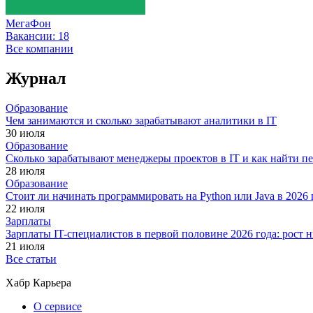
МегаФон
Вакансии:
18
Все компании
Журнал
Образование
Чем занимаются и сколько зарабатывают аналитики в IT
30 июля
Образование
Сколько зарабатывают менеджеры проектов в IT и как найти п
28 июля
Образование
Стоит ли начинать программировать на Python или Java в 202
22 июля
Зарплаты
Зарплаты IT-специалистов в первой половине 2026 года: рост
21 июля
Все статьи
Хабр Карьера
О сервисе