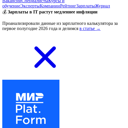
Вакансии
Специалисты
Курсы и
обучение
Эксперты
Компании
Рейтинг
Зарплаты
Журнал
💰
Зарплаты в IT растут медленнее инфляции
Проанализировали данные из зарплатного калькулятора за
первое полугодие 2026 года и делимся
в статье →