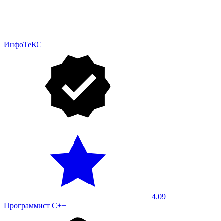
ИнфоТеКС
4.09
Программист С++