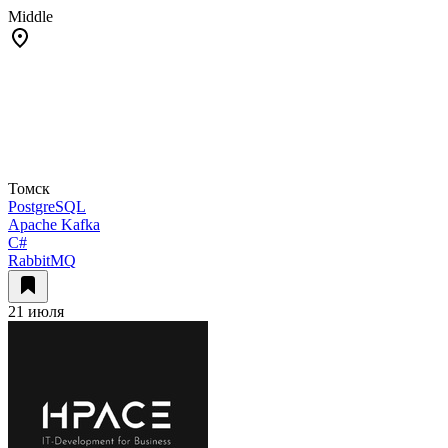
Middle
Томск
PostgreSQL
Apache Kafka
C#
RabbitMQ
21 июля