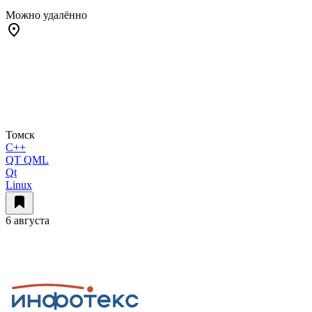
Можно удалённо
Томск
C++
QT QML
Qt
Linux
6 августа