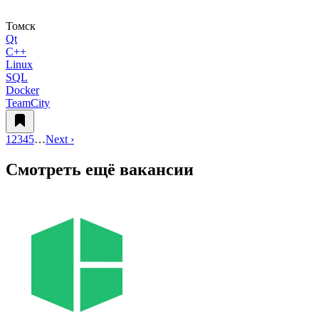
Томск
Qt
C++
Linux
SQL
Docker
TeamCity
1
2
3
4
5
…
Next ›
Смотреть ещё вакансии