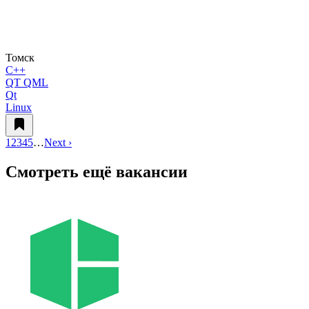
Томск
C++
QT QML
Qt
Linux
1
2
3
4
5
…
Next ›
Смотреть ещё вакансии