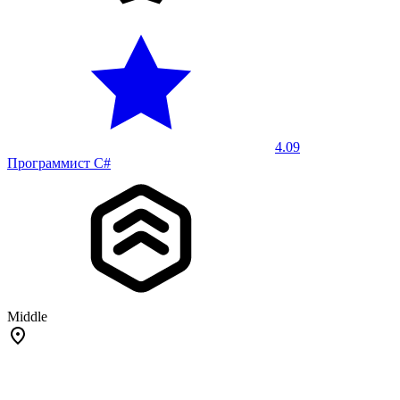
4.09
Программист C#
Middle