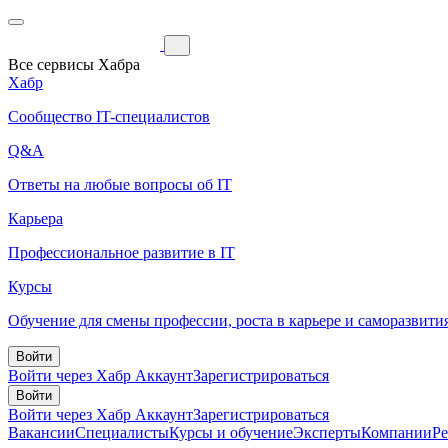
Все сервисы Хабра
Хабр
Сообщество IT-специалистов
Q&A
Ответы на любые вопросы об IT
Карьера
Профессиональное развитие в IT
Курсы
Обучение для смены профессии, роста в карьере и саморазвити
Войти
Войти через Хабр Аккаунт
Зарегистрироваться
Войти
Войти через Хабр Аккаунт
Зарегистрироваться
Вакансии
Специалисты
Курсы и обучение
Эксперты
Компании
Р