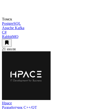
Томск
PostgreSQL
Apache Kafka
C#
RabbitMQ
21 июля
Hpace
Разработчик С++/QT