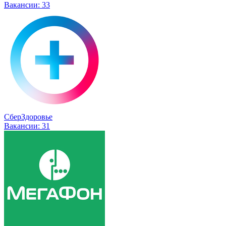
Вакансии:
33
СберЗдоровье
Вакансии:
31