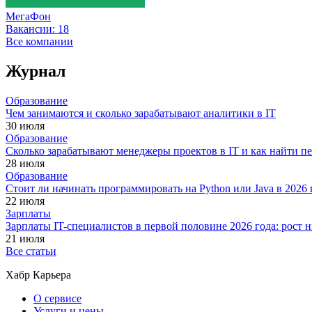
МегаФон
Вакансии:
18
Все компании
Журнал
Образование
Чем занимаются и сколько зарабатывают аналитики в IT
30 июля
Образование
Сколько зарабатывают менеджеры проектов в IT и как найти п
28 июля
Образование
Стоит ли начинать программировать на Python или Java в 202
22 июля
Зарплаты
Зарплаты IT-специалистов в первой половине 2026 года: рост
21 июля
Все статьи
Хабр Карьера
О сервисе
Услуги и цены