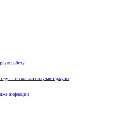
ервую работу
6 году — и сколько получают джуны
 ниже инфляции