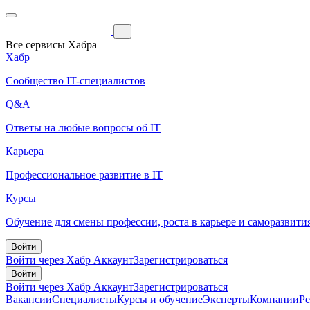
Все сервисы Хабра
Хабр
Сообщество IT-специалистов
Q&A
Ответы на любые вопросы об IT
Карьера
Профессиональное развитие в IT
Курсы
Обучение для смены профессии, роста в карьере и саморазвити
Войти
Войти через Хабр Аккаунт
Зарегистрироваться
Войти
Войти через Хабр Аккаунт
Зарегистрироваться
Вакансии
Специалисты
Курсы и обучение
Эксперты
Компании
Р